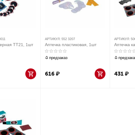
0011
АРТИКУЛ:
552 3207
АРТИКУЛ:
50
ерная ТТ21, 1шт
Аптечка пластиковая, 1шт
Аптечка к
предзаказ
предзака
616
₽
431
₽