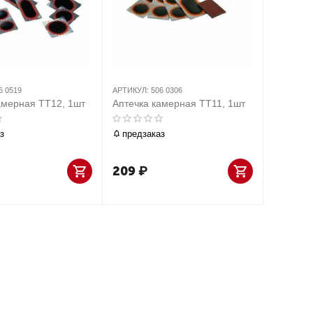
6 0519
АРТИКУЛ:
506 0306
амерная ТТ12, 1шт
Аптечка камерная ТТ11, 1шт
з
предзаказ
209
₽