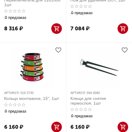
Переключатель для 5183506
Нож для удаления DOT, 1шт
1шт
предзаказ
предзаказ
8 316
₽
7 084
₽
АРТИКУЛ:
519 3730
АРТИКУЛ:
594 0580
Кольцо монтажное, 15", 1шт
Клещи для снятия
гермослоя, 1шт
предзаказ
предзаказ
6 160
₽
6 160
₽