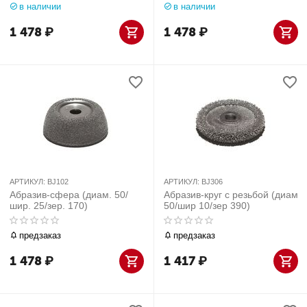
в наличии
в наличии
1 478
₽
1 478
₽
АРТИКУЛ:
BJ102
АРТИКУЛ:
BJ306
Абразив-сфера (диам. 50/
Абразив-круг с резьбой (диам
шир. 25/зер. 170)
50/шир 10/зер 390)
предзаказ
предзаказ
1 478
₽
1 417
₽