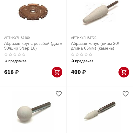
АРТИКУЛ:
BJ400
АРТИКУЛ:
BJ722
Абразив-круг с резьбой (диам
Абразив-конус (диам 20/
50/шир 5/зер 16)
длина 65мм) (камень)
предзаказ
предзаказ
616
₽
400
₽