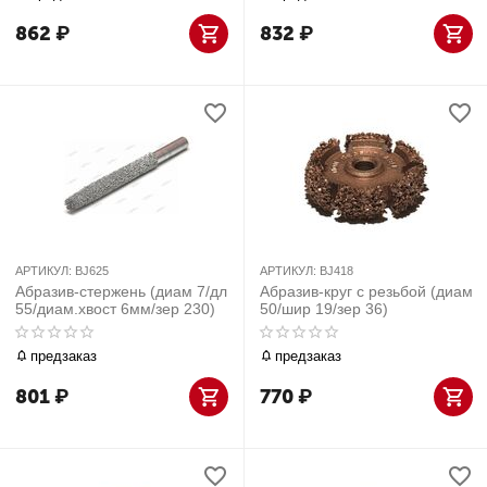
862
₽
832
₽
АРТИКУЛ:
BJ625
АРТИКУЛ:
BJ418
Абразив-стержень (диам 7/дл
Абразив-круг с резьбой (диам
55/диам.хвост 6мм/зер 230)
50/шир 19/зер 36)
предзаказ
предзаказ
801
₽
770
₽