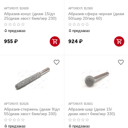
АРТИКУЛ:
BJ609
АРТИКУЛ:
BJ360
Абразив-конус (диам 15/дл
Абразив-сфера черная (диам
25/диам.хвост 6мм/зер 230)
50/шир 20/зер 60)
предзаказ
предзаказ
955
₽
924
₽
АРТИКУЛ:
BJ626
АРТИКУЛ:
BJ601
Абразив-стержень (диам 9/дл
Абразив-шар (диам 15/
55/диам.хвост 6мм/зер 330)
диам.хвост 6мм/зер 330)
предзаказ
предзаказ