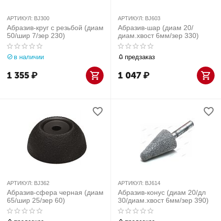
АРТИКУЛ:
BJ300
АРТИКУЛ:
BJ603
Абразив-круг с резьбой (диам
Абразив-шар (диам 20/
50/шир 7/зер 230)
диам.хвост 6мм/зер 330)
в наличии
предзаказ
1 355
₽
1 047
₽
АРТИКУЛ:
BJ362
АРТИКУЛ:
BJ614
Абразив-сфера черная (диам
Абразив-конус (диам 20/дл
65/шир 25/зер 60)
30/диам.хвост 6мм/зер 390)