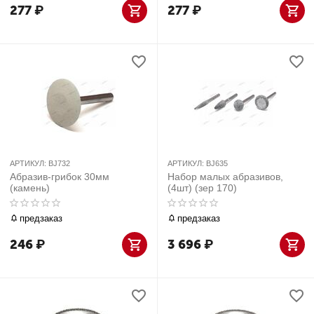
277
₽
277
₽
АРТИКУЛ:
BJ732
АРТИКУЛ:
BJ635
Абразив-грибок 30мм
Набор малых абразивов,
(камень)
(4шт) (зер 170)
предзаказ
предзаказ
246
₽
3 696
₽