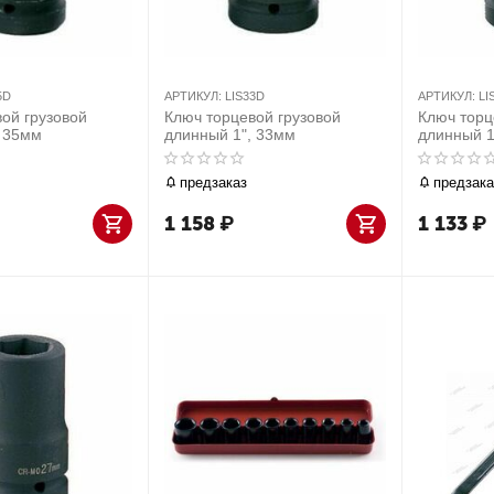
5D
АРТИКУЛ:
LIS33D
АРТИКУЛ:
LI
ой грузовой
Ключ торцевой грузовой
Ключ торц
, 35мм
длинный 1", 33мм
длинный 1
предзаказ
предзака
1 158
₽
1 133
₽