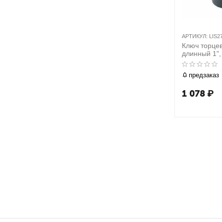
АРТИКУЛ:
LIS2
Ключ торцев
длинный 1"
предзаказ
1 078
₽