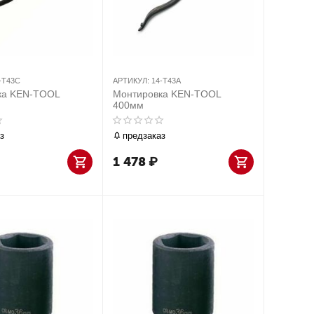
-T43C
АРТИКУЛ:
14-T43A
ка KEN-TOOL
Монтировка KEN-TOOL
400мм
з
предзаказ
1 478
₽