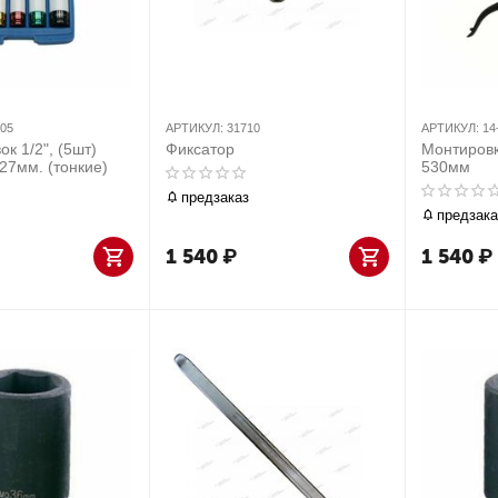
405
АРТИКУЛ:
31710
АРТИКУЛ:
14
к 1/2", (5шт)
Фиксатор
Монтиров
,27мм. (тонкие)
530мм
предзаказ
предзака
1 540
₽
1 540
₽