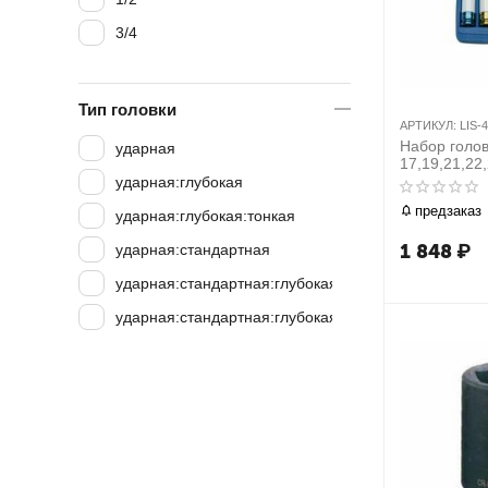
3/4
Тип головки
АРТИКУЛ:
LIS-
Набор голово
ударная
17,19,21,22
ударная:глубокая
предзаказ
ударная:глубокая:тонкая
1 848
₽
ударная:стандартная
ударная:стандартная:глубокая
ударная:стандартная:глубокая:тонкая