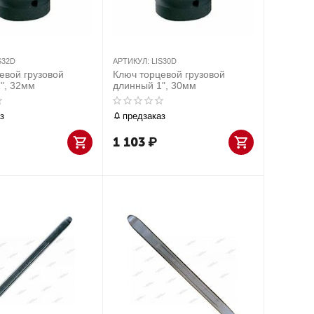
S32D
АРТИКУЛ:
LIS30D
евой грузовой
Ключ торцевой грузовой
", 32мм
длинный 1", 30мм
з
предзаказ
1 103
₽