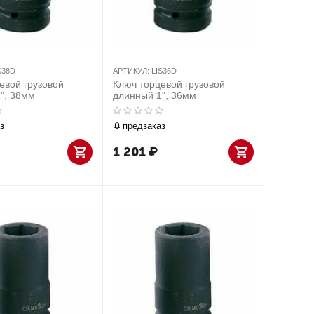
S38D
АРТИКУЛ:
LIS36D
евой грузовой
Ключ торцевой грузовой
", 38мм
длинный 1", 36мм
з
предзаказ
1 201
₽