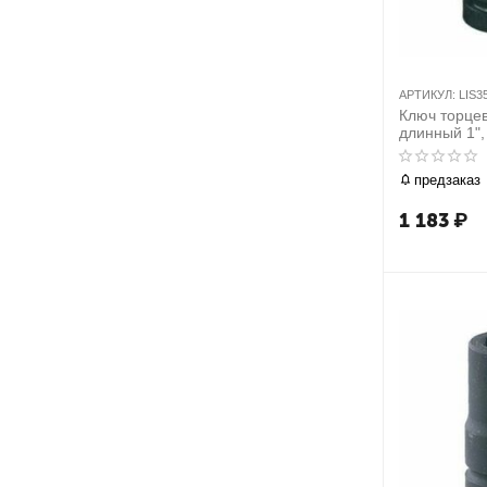
АРТИКУЛ:
LIS3
Ключ торцев
длинный 1"
предзаказ
1 183
₽