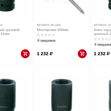
1D
АРТИКУЛ:
08-1600
АРТИКУЛ:
LI
ой грузовой
Монтировка 600мм
Ключ торц
, 41мм
длинный 1
предзаказ
предзака
1 232
₽
1 232
₽