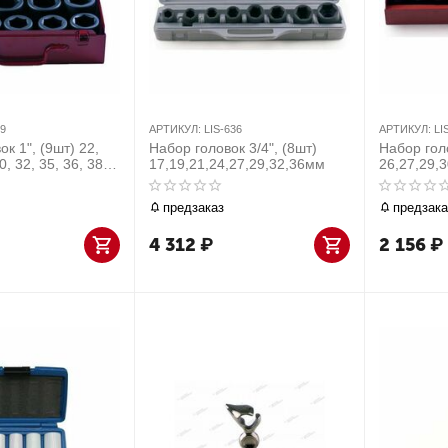
89
АРТИКУЛ:
LIS-636
АРТИКУЛ:
LI
к 1", (9шт) 22,
Набор головок 3/4", (8шт)
Набор голо
0, 32, 35, 36, 38
17,19,21,24,27,29,32,36мм
26,27,29,
предзаказ
предзака
4 312
₽
2 156
₽