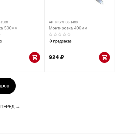
-1500
АРТИКУЛ:
08-1400
ка 500мм
Монтировка 400мм
з
предзаказ
924
₽
аров
ВПЕРЕД