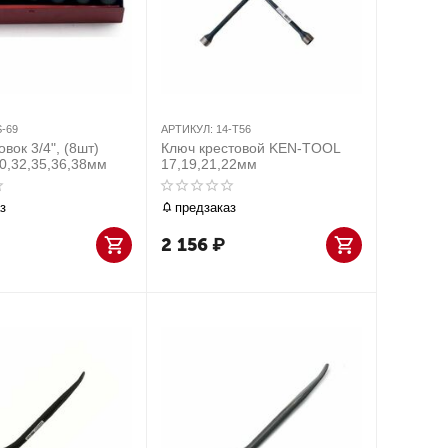
S-69
АРТИКУЛ:
14-T56
вок 3/4", (8шт)
Ключ крестовой KEN-TOOL
30,32,35,36,38мм
17,19,21,22мм
з
предзаказ
2 156
₽