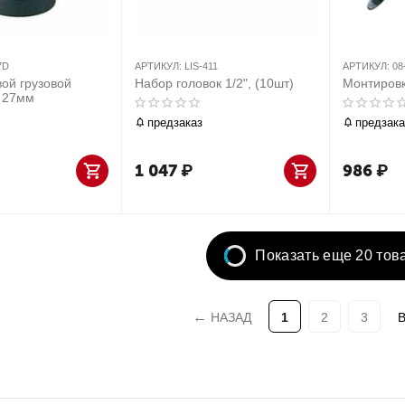
7D
АРТИКУЛ:
LIS-411
АРТИКУЛ:
08
ой грузовой
Набор головок 1/2", (10шт)
Монтиров
, 27мм
предзаказ
предзака
1 047
₽
986
₽
Показать еще 20 тов
НАЗАД
1
2
3