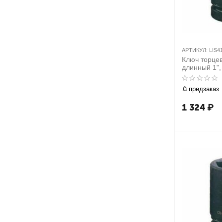
АРТИКУЛ:
LIS4
Ключ торцев
длинный 1"
предзаказ
1 324
₽