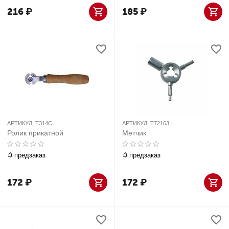
216
₽
185
₽
АРТИКУЛ:
T314C
АРТИКУЛ:
T72163
Ролик прикатной
Метчик
предзаказ
предзаказ
172
₽
172
₽