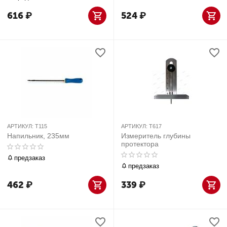
616
₽
524
₽
АРТИКУЛ:
T115
АРТИКУЛ:
T617
Напильник, 235мм
Измеритель глубины
протектора
предзаказ
предзаказ
462
₽
339
₽