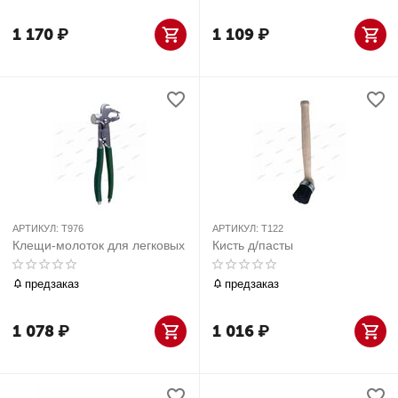
1 170
₽
1 109
₽
АРТИКУЛ:
T976
АРТИКУЛ:
T122
Клещи-молоток для легковых
Кисть д/пасты
предзаказ
предзаказ
1 078
₽
1 016
₽