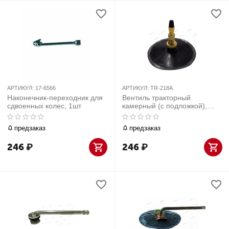
АРТИКУЛ:
17-6566
АРТИКУЛ:
TR-218A
Наконечник-переходник для
Вентиль тракторный
сдвоенных колес, 1шт
камерный (с подложкой),
l=51мм., d=110мм., 1шт
предзаказ
предзаказ
246
₽
246
₽