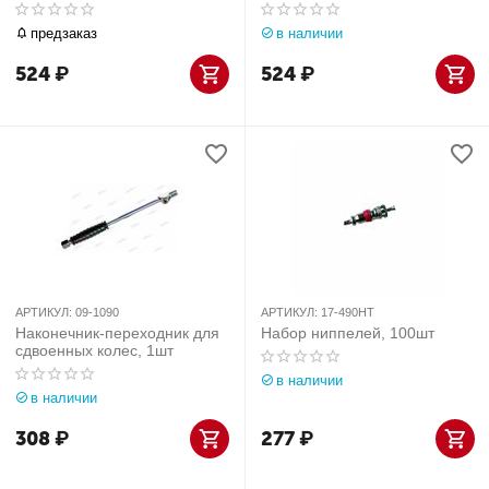
отв.=11,3мм., 50шт
предзаказ
в наличии
524
₽
524
₽
АРТИКУЛ:
09-1090
АРТИКУЛ:
17-490HT
Наконечник-переходник для
Набор ниппелей, 100шт
сдвоенных колес, 1шт
в наличии
в наличии
308
₽
277
₽