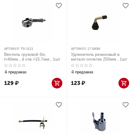
АРТИКУЛ:
TR-3121
АРТИКУЛ:
17-580M
Вентиль грузовой б/к,
Удлинитель резиновый в
l=40мм., d отв.=15,7мм., 1шт
металл оплетке 250мм., 1шт
предзаказ
предзаказ
129
₽
123
₽