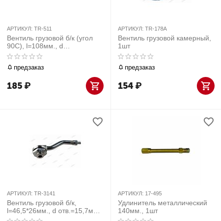
АРТИКУЛ:
TR-511
АРТИКУЛ:
TR-178A
Вентиль грузовой б/к (угол
Вентиль грузовой камерный,
90С), l=108мм., d
1шт
отв.=15,7мм., 1шт
предзаказ
предзаказ
185
₽
154
₽
АРТИКУЛ:
TR-3141
АРТИКУЛ:
17-495
Вентиль грузовой б/к,
Удлинитель металлический
l=46,5*26мм., d отв.=15,7мм.,
140мм., 1шт
1шт