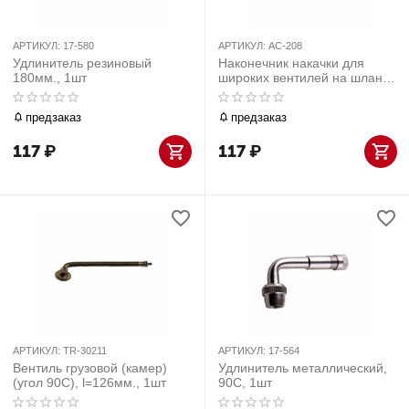
АРТИКУЛ:
17-580
АРТИКУЛ:
AC-208
Удлинитель резиновый
Наконечник накачки для
180мм., 1шт
широких вентилей на шланг
8мм., 1шт
предзаказ
предзаказ
117
₽
117
₽
АРТИКУЛ:
TR-30211
АРТИКУЛ:
17-564
Вентиль грузовой (камер)
Удлинитель металлический,
(угол 90С), l=126мм., 1шт
90С, 1шт