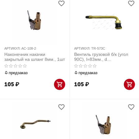
АРТИКУЛ:
AC-108-2
АРТИКУЛ:
TR-573C
Наконечник накачки
Вентиль грузовой б/к (угол
закрытый на шланг 8мм., 1шт
90С), l=83мм., d
отв.=15,7мм., 1шт
предзаказ
предзаказ
105
₽
105
₽