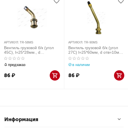
АРТИКУЛ:
TR-58MS
АРТИКУЛ:
TR-90MS
Вентиль грузовой б/к (угол
Вентиль грузовой б/к (угол
45С), l=25*28мм., d
27С) l=25*60мм, d отв=10мм
отв.=10мм., 1шт
1шт
предзаказ
в наличии
86
₽
86
₽
Информация