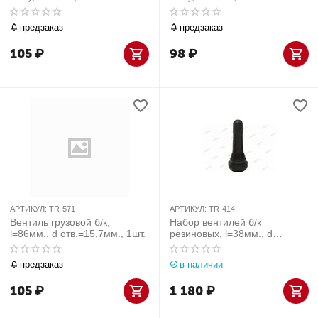
1шт.
отв.=15,7мм., 1шт.
предзаказ
предзаказ
105
₽
98
₽
АРТИКУЛ:
TR-571
АРТИКУЛ:
TR-414
Вентиль грузовой б/к,
Набор вентилей б/к
l=86мм., d отв.=15,7мм., 1шт.
резиновых, l=38мм., d
отв.=11,3мм., 100шт
предзаказ
в наличии
105
₽
1 180
₽