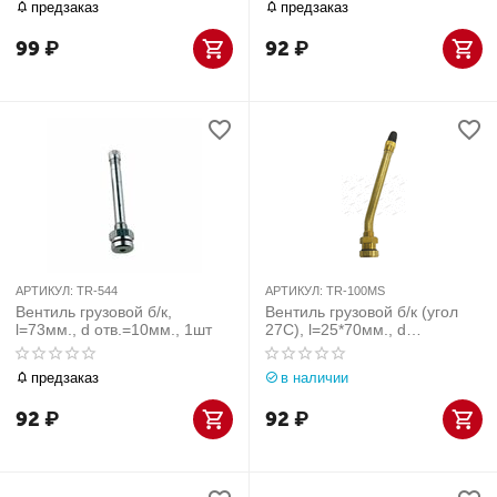
предзаказ
предзаказ
99
₽
92
₽
АРТИКУЛ:
TR-544
АРТИКУЛ:
TR-100MS
Вентиль грузовой б/к,
Вентиль грузовой б/к (угол
l=73мм., d отв.=10мм., 1шт
27С), l=25*70мм., d
отв.=10мм., 1шт
предзаказ
в наличии
92
₽
92
₽