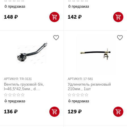
предзаказ
предзаказ
148
₽
142
₽
АРТИКУЛ:
TR-3131
АРТИКУЛ:
17-581
Вентиль грузовой б/к,
Удлинитель резиновый
l=46,5*42,5мм., d
210мм., 1шт
отв.=15,7мм., 1шт
предзаказ
предзаказ
136
₽
129
₽