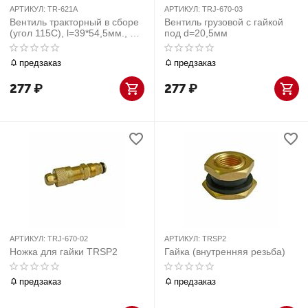
АРТИКУЛ:
TR-621A
АРТИКУЛ:
TRJ-670-03
Вентиль тракторный в сборе
Вентиль грузовой с гайкой
(угол 115С), l=39*54,5мм., d
под d=20,5мм
отв.=15,7мм., 1шт
предзаказ
предзаказ
277
₽
277
₽
АРТИКУЛ:
TRJ-670-02
АРТИКУЛ:
TRSP2
Ножка для гайки TRSP2
Гайка (внутренняя резьба)
предзаказ
предзаказ