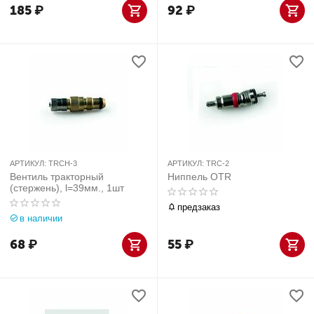
185
₽
92
₽
АРТИКУЛ:
TRCH-3
АРТИКУЛ:
TRC-2
Вентиль тракторный
Ниппель OTR
(стержень), l=39мм., 1шт
предзаказ
в наличии
68
₽
55
₽