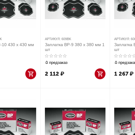
K
АРТИКУЛ:
609BK
АРТИКУЛ:
60
-10 430 х 430 мм
Заплатка BP-9 380 х 380 мм 1
Заплатка 
шт
шт
предзаказ
предзака
2 112
₽
1 267
₽