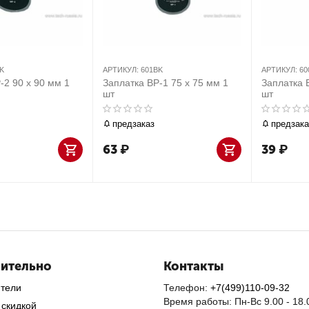
K
АРТИКУЛ:
601BK
АРТИКУЛ:
60
-2 90 х 90 мм 1
Заплатка BP-1 75 х 75 мм 1
Заплатка 
шт
шт
предзаказ
предзака
63
₽
39
₽
ительно
Контакты
ители
Телефон:
+7(499)110-09-32
Время работы: Пн-Вс 9.00 - 18.
 скидкой