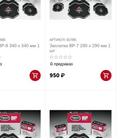
8BK
АРТИКУЛ:
607BK
BP-8 340 х 340 мм 1
Заплатка BP-7 290 х 290 мм 1
шт
з
предзаказ
950
₽