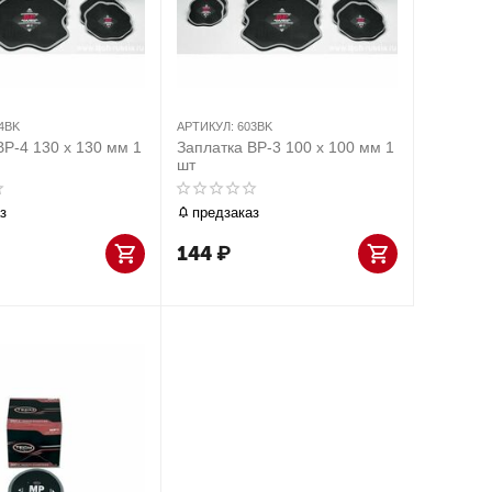
4BK
АРТИКУЛ:
603BK
BP-4 130 х 130 мм 1
Заплатка BP-3 100 х 100 мм 1
шт
з
предзаказ
144
₽