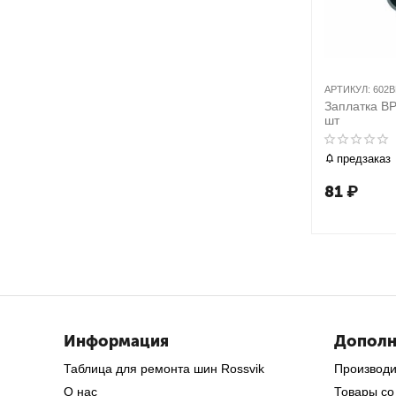
АРТИКУЛ:
602B
Заплатка BP
шт
предзаказ
81
₽
Информация
Дополн
Таблица для ремонта шин Rossvik
Производ
О нас
Товары со