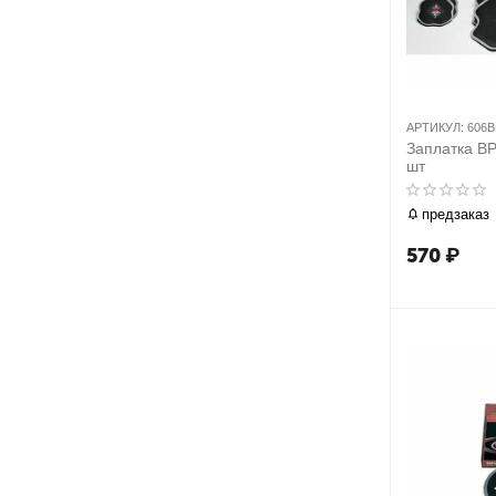
АРТИКУЛ:
606B
Заплатка BP
шт
предзаказ
570
₽