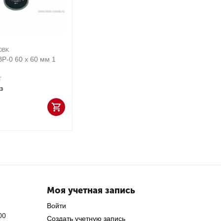
0BK
BP-0 60 х 60 мм 1
з
Моя учетная запись
Войти
00
Создать учетную запись