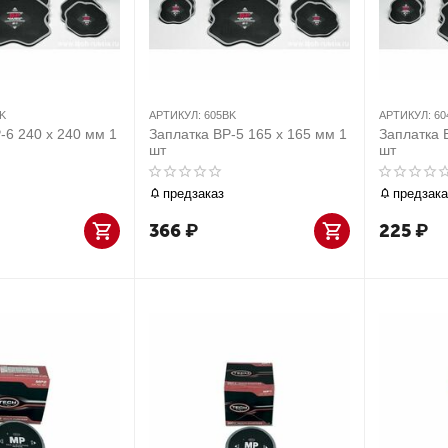
K
АРТИКУЛ:
605BK
АРТИКУЛ:
60
-6 240 х 240 мм 1
Заплатка BP-5 165 х 165 мм 1
Заплатка 
шт
шт
предзаказ
предзака
366
₽
225
₽