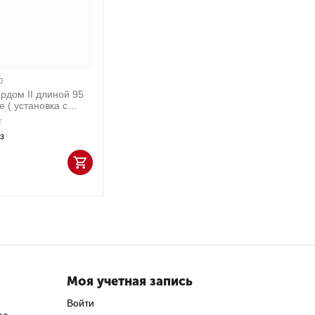
0
ордом II длиной 95
е ( установка с
0 шт
з
Моя учетная запись
Войти