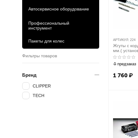
Автосервисное оборудование
Профессиональный
инструмент
АРТИКУЛ:
224
Пакеты для колес
Жгуты с кор
мм.( установ
шт
Фильтры товаров
предзаказ
1 760
₽
Бренд
CLIPPER
TECH