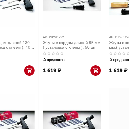
АРТИКУЛ:
222
АРТИКУЛ:
22
дом длиной 130
Жгуты с кордом длиной 95 мм
Жгуты с к
ка с клеем ), 40
( установка с клеем ), 50 шт
мм.( устан
шт
предзаказ
предзака
1 619
₽
1 619
₽