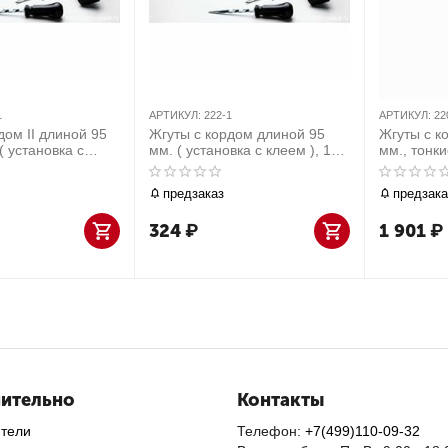
1
АРТИКУЛ:
222-1
АРТИКУЛ:
22
дом II длиной 95
Жгуты с кордом длиной 95
Жгуты с к
( установка с
мм. ( установка с клеем ), 10
мм., тонки
шт
шт
клеем ), 5
предзаказ
предзака
324
₽
1 901
₽
ительно
Контакты
ители
Телефон:
+7(499)110-09-32