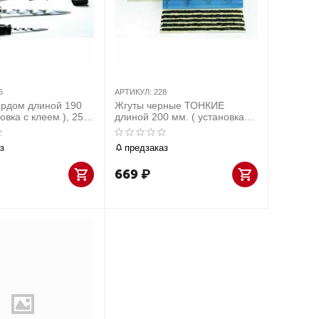
6
АРТИКУЛ:
228
ордом длиной 190
Жгуты черные ТОНКИЕ
овка с клеем ), 25
длиной 200 мм. ( установка
без клея ), 30 шт
з
предзаказ
669
₽