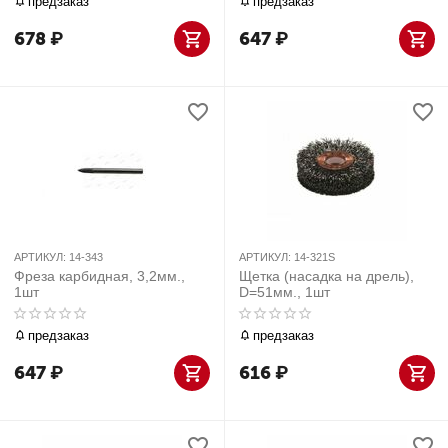
предзаказ
предзаказ
678
₽
647
₽
АРТИКУЛ:
14-343
АРТИКУЛ:
14-321S
Фреза карбидная, 3,2мм.,
Щетка (насадка на дрель),
1шт
D=51мм., 1шт
предзаказ
предзаказ
647
₽
616
₽