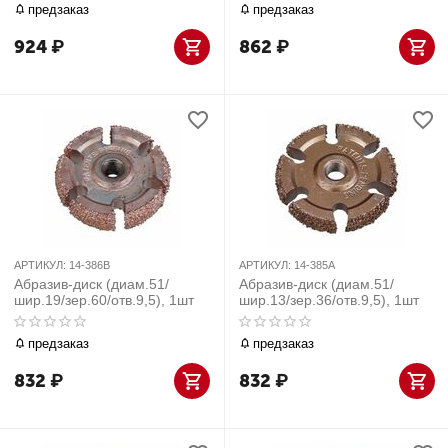
предзаказ
предзаказ
924
₽
862
₽
АРТИКУЛ:
14-386B
АРТИКУЛ:
14-385A
Абразив-диск (диам.51/
Абразив-диск (диам.51/
шир.19/зер.60/отв.9,5), 1шт
шир.13/зер.36/отв.9,5), 1шт
предзаказ
предзаказ
832
₽
832
₽