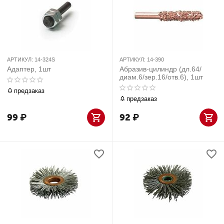
АРТИКУЛ:
14-324S
АРТИКУЛ:
14-390
Адаптер, 1шт
Абразив-цилиндр (дл.64/
диам.6/зер.16/отв.6), 1шт
предзаказ
предзаказ
99
₽
92
₽