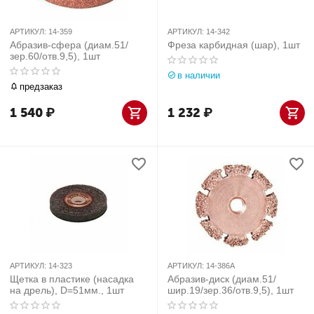
АРТИКУЛ:
14-359
АРТИКУЛ:
14-342
Абразив-сфера (диам.51/
Фреза карбидная (шар), 1шт
зер.60/отв.9,5), 1шт
в наличии
предзаказ
1 540
₽
1 232
₽
АРТИКУЛ:
14-323
АРТИКУЛ:
14-386A
Щетка в пластике (насадка
Абразив-диск (диам.51/
на дрель), D=51мм., 1шт
шир.19/зер.36/отв.9,5), 1шт