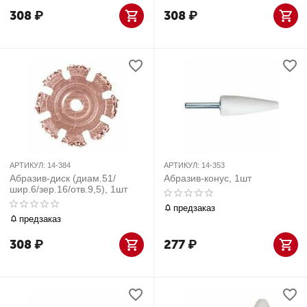
308
₽
308
₽
АРТИКУЛ:
14-384
АРТИКУЛ:
14-353
Абразив-диск (диам.51/
Абразив-конус, 1шт
шир.6/зер.16/отв.9,5), 1шт
предзаказ
предзаказ
308
₽
277
₽