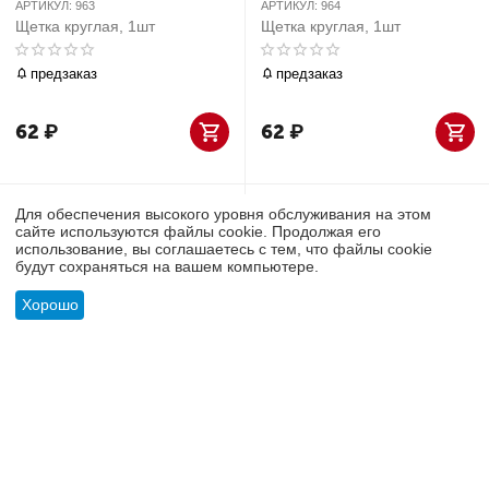
АРТИКУЛ:
963
АРТИКУЛ:
964
Щетка круглая, 1шт
Щетка круглая, 1шт
предзаказ
предзаказ
62
₽
62
₽
Для обеспечения высокого уровня обслуживания на этом
сайте используются файлы cookie. Продолжая его
использование, вы соглашаетесь с тем, что файлы cookie
будут сохраняться на вашем компьютере.
Хорошо
АРТИКУЛ:
14-349
АРТИКУЛ:
14-348
Меню
Найти
Корзина
Отложенные
Сравнить
Учетная
Фреза карбидная, 13мм., 1шт
Фреза карбидная, 10,3мм.,
товары
запись
1шт
предзаказ
предзаказ