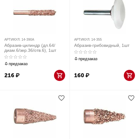
АРТИКУЛ:
14-390A
АРТИКУЛ:
14-355
Абразив-цилиндр (дл.64/
Абразив-грибовидный, 1шт
диам.6/зер.36/отв.6), 1шт
предзаказ
предзаказ
216
₽
160
₽