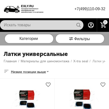
+7(499)110-09-32
0
Категории
Фильтры
Латки универсальные
Главная
/
Материалы для шиномонтажа
/
X-tra seal
/
Латки уни
Низкие позиции выше