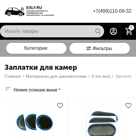
+7(499)110-09-32
0
Категории
Фильтры
Заплатки для камер
Главная
/
Материалы для шиномонтажа
/
X-tra seal
/
Заплатки 
Низкие позиции выше