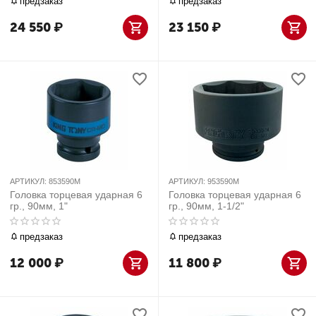
предзаказ
предзаказ
24 550
₽
23 150
₽
АРТИКУЛ:
853590M
АРТИКУЛ:
953590M
Головка торцевая ударная 6
Головка торцевая ударная 6
гр., 90мм, 1"
гр., 90мм, 1-1/2"
предзаказ
предзаказ
12 000
₽
11 800
₽