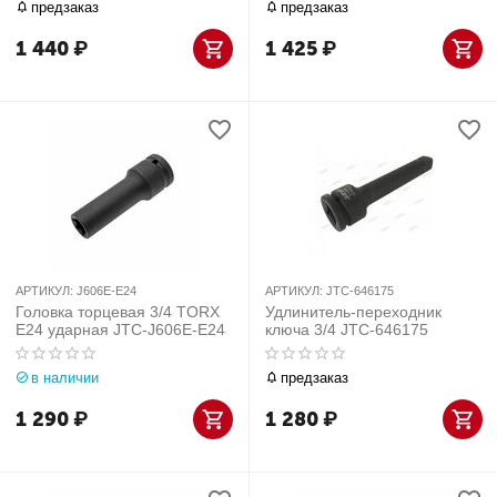
предзаказ
предзаказ
1 440
₽
1 425
₽
АРТИКУЛ:
J606E-E24
АРТИКУЛ:
JTC-646175
Головка торцевая 3/4 TORX
Удлинитель-переходник
E24 ударная JTC-J606E-E24
ключа 3/4 JTC-646175
в наличии
предзаказ
1 290
₽
1 280
₽