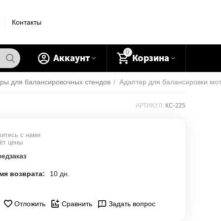
Контакты
0
Аккаунт
Корзина
ары для балансировочных стендов
/
АРТИКУЛ:
КС-225
итесь с нами
ёт цены
редзаказ
мя возврата:
10 дн.
Отложить
Сравнить
Задать вопрос