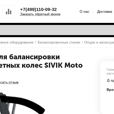
+7(499)110-09-32
О нас
Доставка
Заказать обратный звонок
жное оборудование
/
Балансировочные станки
/
Опции и аксессу
ля балансировки
тных колес SIVIK Moto
Свяж
насч
п
сать отзыв
Вре