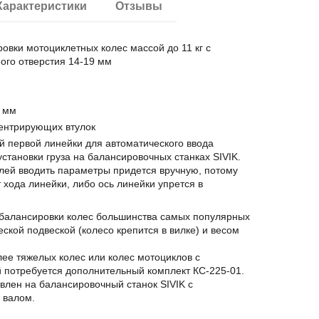
Характеристики
Отзывы
овки мотоциклетных колес массой до 11 кг с
ого отверстия 14-19 мм
 мм
центрирующих втулок
й первой линейки для автоматического ввода
становки груза на балансировочных станках SIVIK.
елей вводить параметры придется вручную, потому
т хода линейки, либо ось линейки упрется в
 балансировки колес большинства самых популярных
еской подвеской (колесо крепится в вилке) и весом
ее тяжелых колес или колес мотоциклов с
 потребуется дополнительный комплект КС-225-01.
влен на балансировочный станок SIVIK с
 валом.