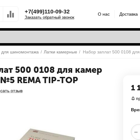
+7(499)110-09-32
О нас
Доставка
Заказать обратный звонок
 для шиномонтажа
/
Латки камерные
/
лат 500 0108 для камер
 №5 REMA TIP-TOP
1 
сать отзыв
п
Вре
−