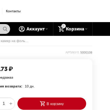
Контакты
0
Аккаунт
Корзина
Набор заплат 500 0108 для камер на фольге №5 REMA TIP-TOP
АРТИКУЛ:
5000108
173
₽
редзаказ
мя возврата:
10 дн.
+
В корзину