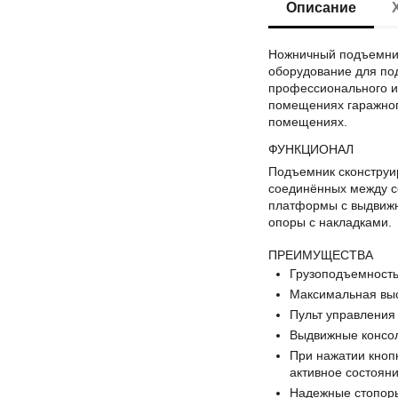
Описание
Ножничный подъемни
оборудование для по
профессионального и 
помещениях гаражного
помещениях.
ФУНКЦИОНАЛ
Подъемник сконструи
соединённых между с
платформы с выдвижн
опоры с накладками.
ПРЕИМУЩЕСТВА
Грузоподъемность
Максимальная выс
Пульт управления
Выдвижные консол
При нажатии кноп
активное состоян
Надежные стопор