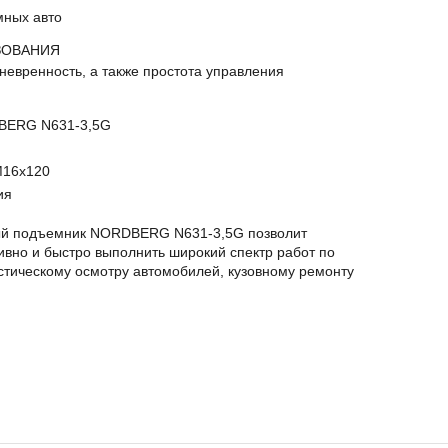
мных авто
ЗОВАНИЯ
невренность, а также простота управления
BERG N631-3,5G
М16х120
ия
й подъемник NORDBERG N631-3,5G позволит
вно и быстро выполнить широкий спектр работ по
стическому осмотру автомобилей, кузовному ремонту