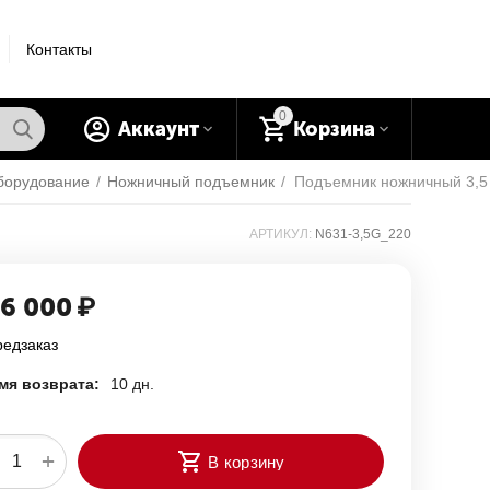
Контакты
0
Аккаунт
Корзина
борудование
/
Ножничный подъемник
/
АРТИКУЛ:
N631-3,5G_220
6 000
₽
редзаказ
мя возврата:
10 дн.
+
В корзину